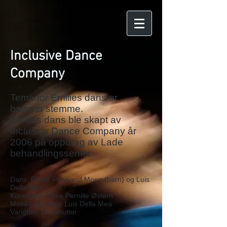
Inclusive Dance
Company
Tema for Emilies dans er
barnets stemme.
Emilies dans ble skapt av
Inclusive Dance Company år
2006 på oppdrag av Lade
behandlingssenter.
Dans: Emilie Fløysand Moen (barn) og Luis
Della Mea
Koreografi: Tone Pernille Østern
Musikk og sang: Luis Della Mea
Varighet: 10 minutter