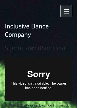
Inclusive Dance
Company
Stjernestøv (Particles)
STJERNESTØV er en leken og litt mystisk