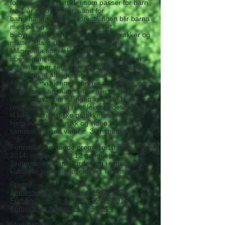
forestilling om partikler som passer for barn
fra 1 år med familier, samt for
barnehagegrupper. I forestillingen blir barna
med på en reise til stjernene i et
babyromskip laget av babystoler, krakker og
matter. Blant stjernene treffer barna
Månejenta som leker seg med
ubestemmelige videopartikler som former
og omformer seg. Forestillingen bygger på
ideen om at alt egentlig består av partikler.
Alt og alle vi kjenner vibrerer av atomer, og
litt poetisk kan man si at vi alle er skapt av
stjernestøv. Forestillingen inviterer barna
(og de voksne) inn i det lekne, poetiske og
til tider humoristiske partikkeluniverset ved
hjelp av dans, musikk og video i tett
samspill. Reisen varer c. 30 minutter.
Forestillingen hadde premiere 10. mai
2014, og ble da vist 12 ganger på
Teaterhuset Avant Garden og i regi av Den
kulturelle barnehagesekken i Trondheim.
Presse
Anmeldelse i periskop.no 19.03.2015
Forhåndsomtale Adressa 09.05.2014
Anmeldelse Adressa 13.05.2014
Medvirkende