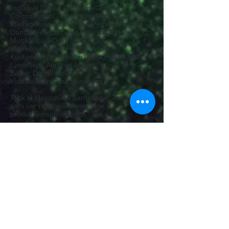
Inclusive Dance Company©2014
Co-produsent: Teaterhuset Avant Garden
Idé/regi/koreografi: Tone Pernille Østern
Dans/koreografi: Live Strugstad
Musikk: Luis Della Mea
Videoscenografi: Pekka Stokke
Kostyme og materialer: Berit Haltvik With
Lysdesign: Anniken Arnøy
Bilder: Daniel Almli
Videoteaser: Gina Sandberg
Takk til Majorstuen barnehage, Trondheim,
som var referansebarnehage i
produksjonsprosessen.
Forestillingen er støttet av Norsk kulturråd,
Fond for utøvende kunstnere, Trondheim
kommune, Sør-Trøndelag
fylkeskommune.Program for
lærerutdanning, NTNU, er
samarbeidspartner.
Stjernestøv på turné år 2015
Dansens Hus, Oslo, 14.-18 mars 2015 (10
forestillinger)
Info
RAS - Sandnes kunst- og kulturhus, 11. april
2015 (2 forestillinger)
Info
Kortreist dansefestival, Inderøya, 22. juni (2